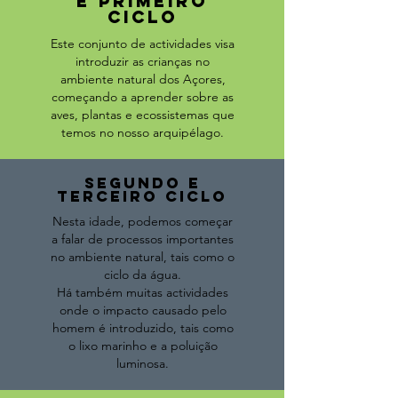
E PRimeiro
ciclo
Este conjunto de actividades visa
introduzir as crianças no
ambiente natural dos Açores,
começando a aprender sobre as
aves, plantas e ecossistemas que
temos no nosso arquipélago.
segundo
e
Terceiro ciclo
Nesta idade, podemos começar
a falar de processos importantes
no ambiente natural, tais como o
ciclo da água.
Há também muitas actividades
onde o impacto causado pelo
homem é introduzido, tais como
o lixo marinho e a poluição
luminosa.