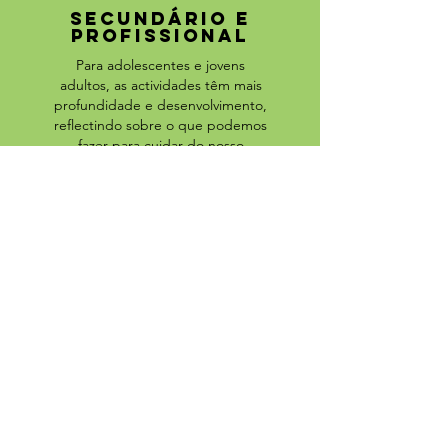
secundário e
profissional
Para adolescentes e jovens
adultos, as actividades têm mais
profundidade e desenvolvimento,
reflectindo sobre o que podemos
fazer para cuidar do nosso
ambiente natural e reduzir os
impactos que causamos, bem
como um conhecimento mais
profundo dos ecossistemas
presentes nos Açores.
Contactos
centropriolo@spea.pt
+351 918 53 61 23
Apartado 14
9630 Nordeste, São Miguel - Açores