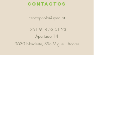
Contactos
centropriolo@spea.pt
+351 918 53 61 23
Apartado 14
9630 Nordeste, São Miguel - Açores
Com o APOIO
Direção Regional de Ciência e Transição Digital