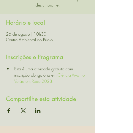
Horário e local
26 de agosto | 10h30
Centro Ambiental do Priolo
Inscrições e Programa
Esta é uma atividade gratuita com 
inscrição obrigatória em 
Ciência Viva no 
Verão em Rede 2023. 
Compartilhe esta atividade