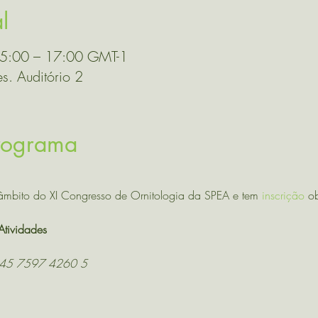
l
15:00 – 17:00 GMT-1
s. Auditório 2
Programa
 âmbito do XI Congresso de Ornitologia da SPEA e tem 
inscrição
 ob
tividades
45 7597 4260 5 