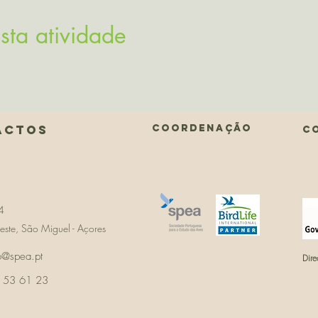
sta atividade
actos
COORDENAÇÃO
C
4
te, São Miguel - Açores
lo@spea.pt
Dire
 53 61 23