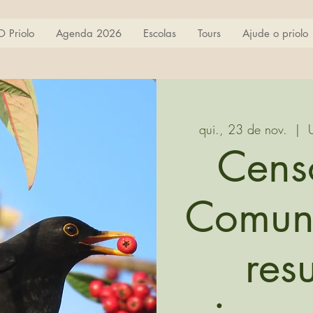
O Priolo
Agenda 2026
Escolas
Tours
Ajude o priolo
qui., 23 de nov.
  |  
Cens
Comuns
res