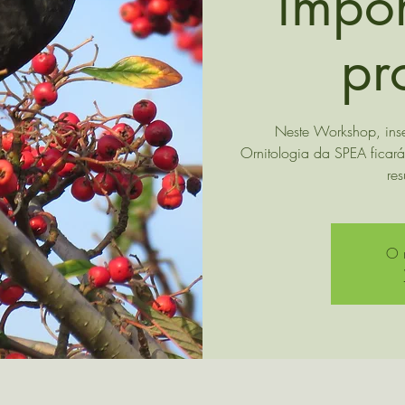
impo
pr
Neste Workshop, ins
Ornitologia da SPEA ficar
res
O r