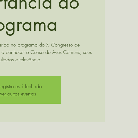
rtância do
ograma
erido no programa do XI Congresso de
á a conhecer o Censo de Aves Comuns, seus
ultados e relevância.
egistro está fechado
Ver outros eventos