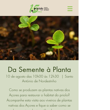
Da Semente à Planta
10 de agosto das 10h00 às 12h30
  |  
Santo
António de Nordestinho
Como se produzem as plantas nativas dos
Açores para restaurar o habitat do priolo?
Acompanhe esta visita aos viveiros de plantas
nativas dos Açores e fique a saber como se