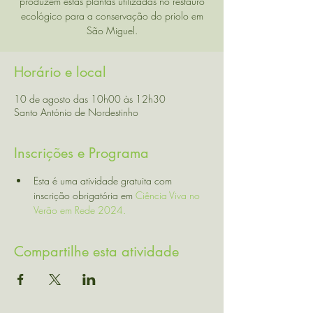
produzem estas plantas utilizadas no restauro
ecológico para a conservação do priolo em
Horário e local
10 de agosto das 10h00 às 12h30
Santo António de Nordestinho
Inscrições e Programa
Esta é uma atividade gratuita com 
inscrição obrigatória em 
Ciência Viva no 
Verão em Rede 2024. 
Compartilhe esta atividade