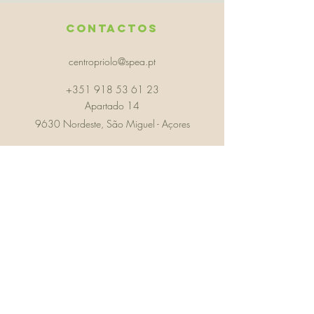
Contactos
centropriolo@spea.pt
+351 918 53 61 23
Apartado 14
9630 Nordeste, São Miguel - Açores
Com o APOIO
Direção Regional de Ciência e Transição Digital