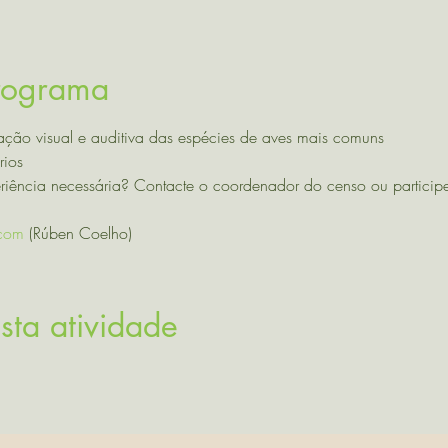
Programa
ação visual e auditiva das espécies de aves mais comuns
rios
riência necessária? Contacte o coordenador do censo ou particip
com
 (Rúben Coelho)
sta atividade