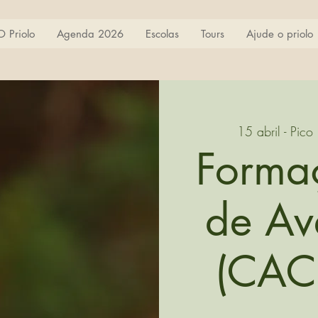
O Priolo
Agenda 2026
Escolas
Tours
Ajude o priolo
15 abril - Pico 
Forma
de Av
(CAC)