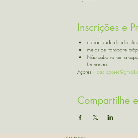
Inscrições e 
capacidade de identific
meios de transporte próp
Não sabe se tem a expe
formação. 
Açores – 
cac.azores@gmail.
Compartilhe e