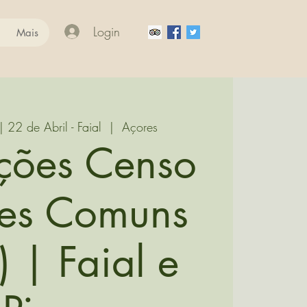
Login
Mais
| 22 de Abril - Faial
  |  
Açores
ções Censo
es Comuns
 | Faial e