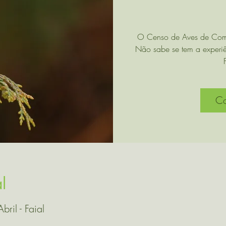
O Censo de Aves de Comun
Não sabe se tem a experiê
Co
l
bril - Faial