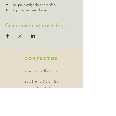
Roupa e calçado confortável
Água e pequeno farnel
Compartilhe esta atividade
Contactos
centropriolo@spea.pt
+351 918 53 61 23
Apartado 14
9630 Nordeste, São Miguel - Açores