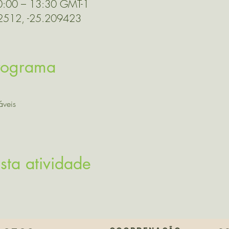
10:00 – 13:30 GMT-1
52512, -25.209423
Programa
áveis
sta atividade