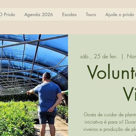
O Priolo
Agenda 2026
Escolas
Tours
Ajude o priolo
sáb., 25 de fev.
  |  
Nor
Volun
V
Gosta de cuidar de plant
iniciativa é para si! D
viveiros e produção de pl