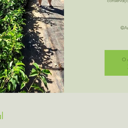
conservaçã
©An
O r
l