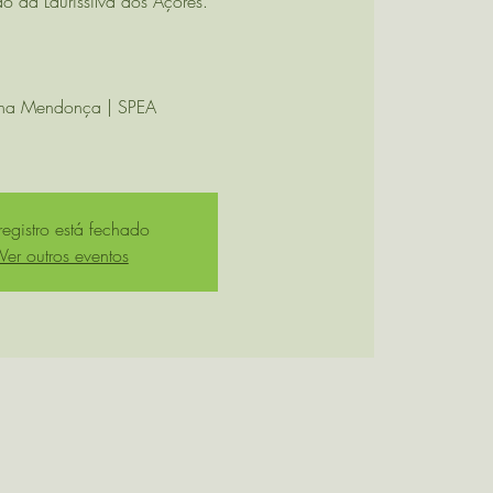
o da Laurissilva dos Açores.
a Mendonça | SPEA
egistro está fechado
Ver outros eventos