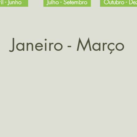
il - Junho
Julho - Setembro
Outubro - D
Janeiro - Março